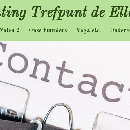
hting Trefpunt de Ell
Zalen 2
Onze huurders
Yoga etc.
Oudere