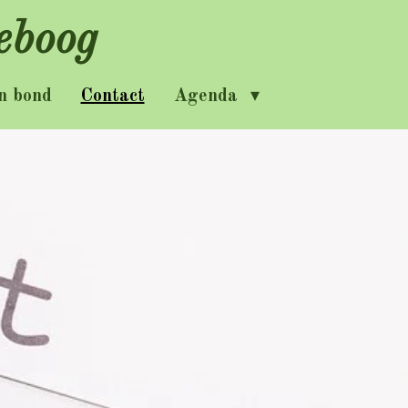
eboog
n bond
Contact
Agenda