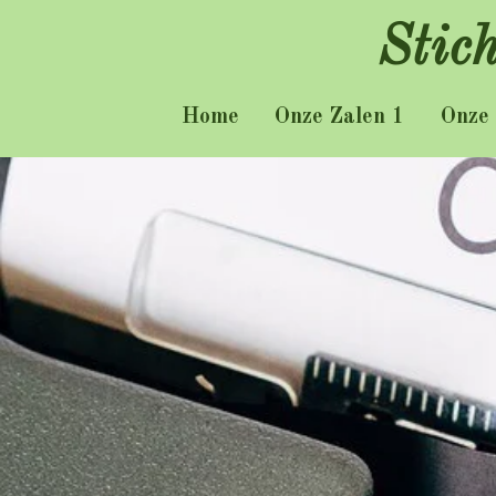
Ga
Stic
direct
naar
Home
Onze Zalen 1
Onze 
de
hoofdinhoud